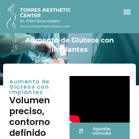
Aumento de Glúteos con
Implantes
Aumento de
Glúteos con
Implantes
Volumen
preciso,
contorno
Agendar
definido
consulta