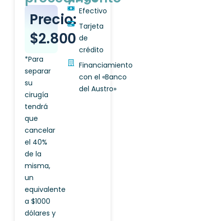
Efectivo
Precio:
Tarjeta
$2.800
de
crédito
*Para
Financiamiento
separar
con el «Banco
su
del Austro»
cirugía
tendrá
que
cancelar
el 40%
de la
misma,
un
equivalente
a $1000
dólares y