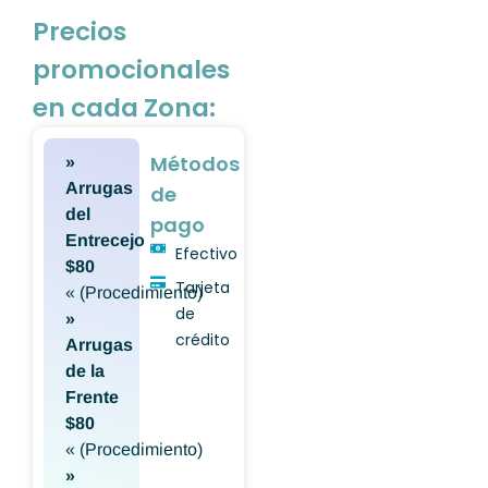
Precios
promocionales
en cada Zona:
Métodos
»
Arrugas
de
del
pago
Entrecejo
Efectivo
$80
Tarjeta
« (Procedimiento)
de
»
crédito
Arrugas
de la
Frente
$80
« (Procedimiento)
»