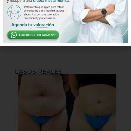
dólares y
el resto
del valor
el día de
la cirugía.
CASOS REALES