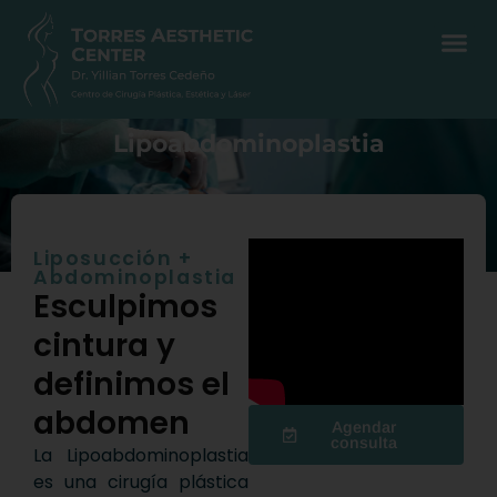
Lipoabdominoplastia
Liposucción +
Abdominoplastia
Esculpimos
cintura y
definimos el
abdomen
Agendar
consulta
La Lipoabdominoplastia
es una cirugía plástica