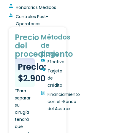
Honorarios Médicos
Controles Post-
Operatorios
Precio
Métodos
del
de
procedimiento
pago
Efectivo
Precio:
Tarjeta
$2.900
de
crédito
*Para
Financiamiento
separar
con el «Banco
su
del Austro»
cirugía
tendrá
que