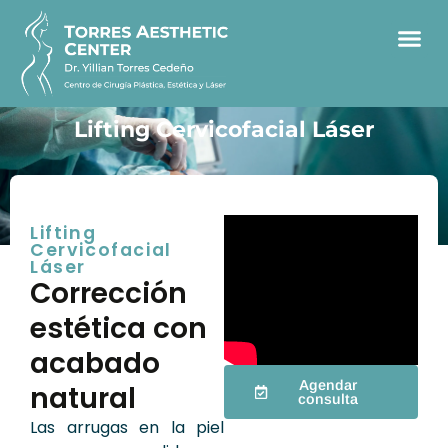
Lifting Cervicofacial Láser
Lifting
Cervicofacial
Láser
Corrección
estética con
acabado
Agendar
natural
consulta
Las arrugas en la piel