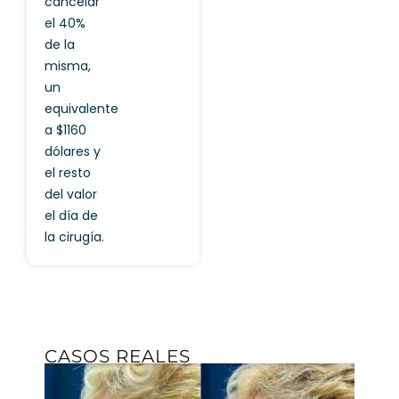
cancelar
el 40%
de la
misma,
un
equivalente
a $1160
dólares y
el resto
del valor
el día de
la cirugía.
CASOS REALES