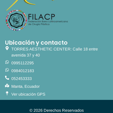
Ubicación y contacto
TORRES AESTHETIC CENTER: Calle 18 entre
avenida 37 y 40
0995112295
0984012183
052453333
Manta, Ecuador
Ver ubicación GPS
© 2026 Derechos Reservados