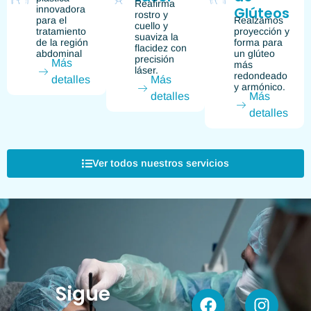
Reafirma
innovadora
Glúteos
rostro y
para el
Realzamos
cuello y
tratamiento
proyección y
suaviza la
de la región
forma para
flacidez con
abdominal
un glúteo
precisión
Más
más
láser.
redondeado
detalles
Más
y armónico.
detalles
Más
detalles
Ver todos nuestros servicios
Sigue