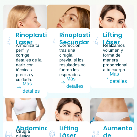
Rinoplastia
Rinoplastia
Lifting
Laser
Secundaria
Láser
Armoniza tu
Corrección
Realzamos
perfil y
tras una
volumen y
corrige
cirugía
forma de
detalles de la
previa, si los
manera
nariz con
resultados no
proporcional
técnicas
fueron los
a tu cuerpo.
Más
precisa y
esperados.
Más
cuidada.
detalles
Más
detalles
detalles
Abdominoplastía
Lifting
Aumento
Cirugía
Láser
de
plástica