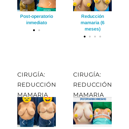
atorio
Post-operatorio
Reducción
Post-operatorio
Reducción
Post-operat
Re
ato
inmediato
mamaria (6
inmediato
mamaria (6
inmediat
ma
meses)
meses)
m
CIRUGÍA:
CIRUGÍA:
REDUCCIÓN
REDUCCIÓN
MAMARIA
MAMARIA
Reducció
mamaria 