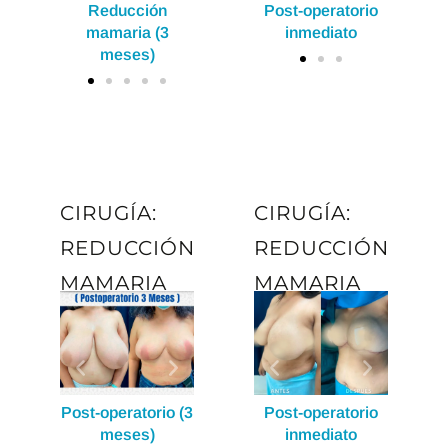
ión
Reducción
Post-operatorio
Reducción
Post-operatorio
Post-
meses)
 (3
mamaria (3
inmediato
mamaria (3
inmediato
in
s)
meses)
meses)
CIRUGÍA:
CIRUGÍA:
REDUCCIÓN
REDUCCIÓN
MAMARIA
MAMARIA
Post-operator
meses)
orio (3
Post-operatorio (3
Post-operatorio
Post-operatorio (3
Post-operatorio
Post-
s)
meses)
inmediato
meses)
inmediato
in